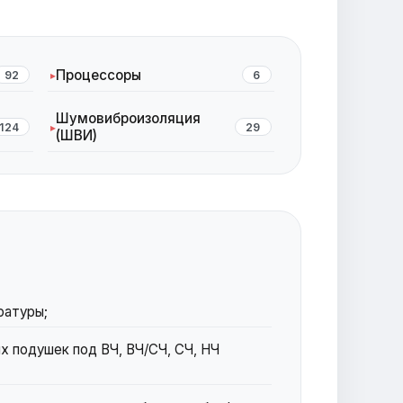
Процессоры
92
6
Шумовиброизоляция
124
29
(ШВИ)
ратуры;
х подушек под ВЧ, ВЧ/СЧ, СЧ, НЧ