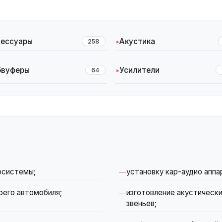
сессуары
Акустика
258
бвуферы
Усилители
64
осистемы;
установку кар-аудио аппа
оего автомобиля;
изготовление акустически
звеньев;