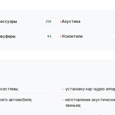
сессуары
Акустика
258
бвуферы
Усилители
64
осистемы;
установку кар-аудио аппа
оего автомобиля;
изготовление акустически
звеньев;