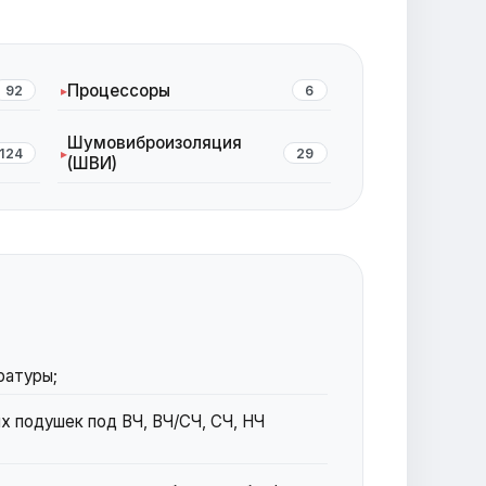
Процессоры
92
6
Шумовиброизоляция
124
29
(ШВИ)
ратуры;
х подушек под ВЧ, ВЧ/СЧ, СЧ, НЧ